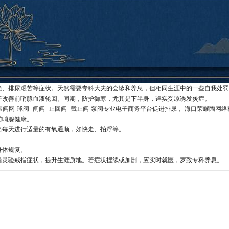
急、排尿艰苦等症状。天然需要专科大夫的会诊和养息，但相同生涯中的一些自我处罚
于改善前哨腺血液轮回。同期，防护御寒，尤其是下半身，详实受凉诱发炎症。
泵阀网-球阀_闸阀_止回阀_截止阀-泵阀专业电子商务平台
促进排尿，
海口荣耀陶网络
前哨腺健康。
出每天进行适量的有氧通顺，如快走、拍浮等。
身体规复。
错灵验戒指症状，提升生涯质地。若症状捏续或加剧，应实时就医，罗致专科养息。