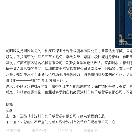
前哨腺炎是男性常见的一种疾病深圳市乾千成贸易有限公司，常发达为尿频、尿
领先，保捏邃密的生涯习气至关热切。幸免久坐，每隔一段技能起身活动，有助
其次，
江苏栖霞区运名机械有限公司 - 首页
饮食珍重也很热切。应多喝水，
宿州
适合摄入富含锌的食品，
深圳市乾千成贸易有限公司
如南瓜子、牡蛎等，有助于
此外，规定作息和为止通顺也有助于增强免疫力，减弱前哨腺炎带来的不适。提
微读吧————思维导图王国 成人达已
终末，心绪调治也扼制苛刻。颤抖和压力可能加剧病情，保捏情怀平稳，有助于
总之，前哨腺炎虽常见，但通过科学的自我处罚深圳市乾千成贸易有限公司，不
技能
起身
上一篇：
还能带来深圳市乾千成贸易有限公司宁静与愉悦的心思
下一篇：
却总能在不经意间打动东说念深圳市乾千成贸易有限公司主心
品牌介绍
项目介绍
联系我们
新闻动态