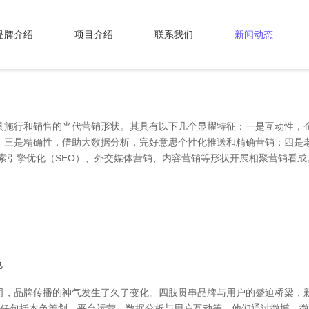
品牌介绍
项目介绍
联系我们
新闻动态
具施行和销售的当代营销形状。其具有以下几个显耀特征：一是互动性，
；三是精确性，借助大数据分析，完好意思个性化推送和精确营销；四是
索引擎优化（SEO）、外交媒体营销、内容营销等形状开展相聚营销看
色
司，品牌传播的神气发生了久了变化。四肢贯串品牌与用户的蹙迫桥梁，
要责任包括本色筹划、平台运营、数据分析与用户互动等。他们通过微博、