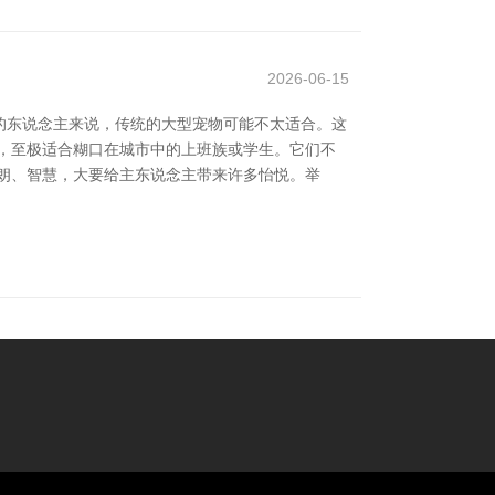
2026-06-15
的东说念主来说，传统的大型宠物可能不太适合。这
，至极适合糊口在城市中的上班族或学生。它们不
朗、智慧，大要给主东说念主带来许多怡悦。举