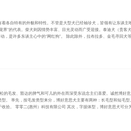
着各自特有的外貌和特性。不管是大型犬已经袖珍犬，皆领有让东谈主嗜好
萌宠界”的代表。柴犬则因情势丰富、目光灵动而广受迎接。泰迪犬（贵客
好动，是许多东谈主心中的“网红狗”。 除此除外，拉布拉多、金毛寻回
，以其蓬松的毛发、豁达的脾气和可儿的外在而深受东说念主们喜爱。诚然博
类型。 率先，按毛发类型来分，博好意思犬主要有两种：长毛型和短毛型
收拾。 零零二(惠州）科技有限公司 其次，字据体型，博好意思犬可分