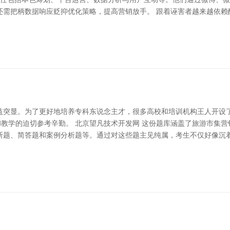
还需把柄数据响应贬抑优化策略，提高营销放手。 跟着诬害者越来越依赖
益突显。为了更好地培养专科东说念主才，很多高校和培训机构王人开设
和教学的迫切参考辛勤。 北京望凡技术开发网 这份题库涵盖了旅游市集
断题、简答题和案例分析题等。通过对这些题主见纯属，考生不仅好像沉着