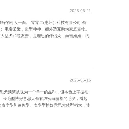
2026-06-21
的可人一面。 零零二(惠州）科技有限公司 领
犬）毛发柔嫩，造型种种，额外适互助为家庭宠物。
犬等大型犬和睦友善，是理思的伴侣犬；而吉娃娃、约
2026-06-16
好意思犬频繁被视为一个单一的品种，但本色上字据毛
。长毛型博好意思犬领有浓密而丽都的毛发，看起
为表率型和迷你型。表率型博好意思犬体型稍大，体