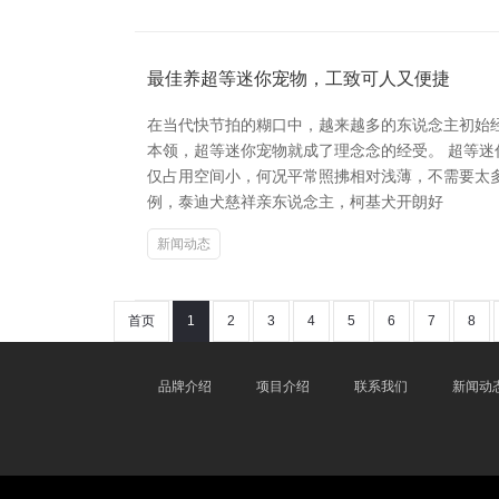
最佳养超等迷你宠物，工致可人又便捷
在当代快节拍的糊口中，越来越多的东说念主初始
本领，超等迷你宠物就成了理念念的经受。 超等
仅占用空间小，何况平常照拂相对浅薄，不需要太
例，泰迪犬慈祥亲东说念主，柯基犬开朗好
新闻动态
首页
1
2
3
4
5
6
7
8
品牌介绍
项目介绍
联系我们
新闻动