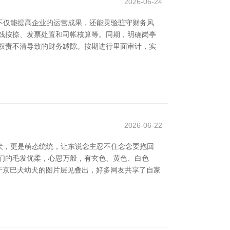
2026-06-24
不仅能提高企业的运营成果，还能灵验驻守财务风
钱按捺、发票处置和司帐核算等。同期，明确岗亭
权责不清导致的财务罅隙。按期进行里面审计，实
2026-06-22
犬，更是萌态统统，让东说念主忍不住念念要抱回
们的毛发优柔，心思万般，有玄色、黄色、白色
于京巴犬幼犬的图片层见叠出，好多网友共享了自家