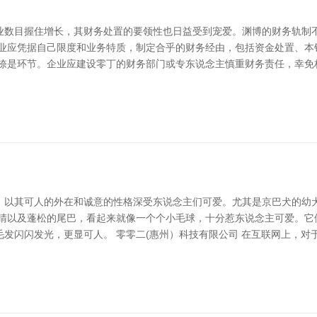
业数目握住增长，其财务处置的要领性也日益受到宠爱。渊博的财务轨制
企业应凭据自己限度和业务特质，制定合乎的财务经由，包括资金处置、本
按捺是环节。企业应建设零丁的财务部门或专东说念主慎重财务责任，幸免
，以其可人的外在和诚意的性格深受东说念主们可爱。尤其是京巴犬的幼
眼睛以及蓬松的尾巴，看起来就像一个个小毛球，十分惹东说念主可爱。它
发闪闪发光，更显可人。 零零二(惠州）科技有限公司 在互联网上，对