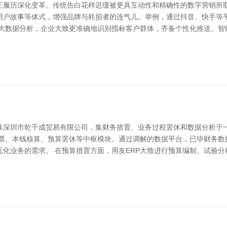
正履历深化变革。传统告白花样迟缓被更具互动性和精确性的数字营销所取
用户故事等体式，增强品牌与耗损者的连气儿。举例，通过抖音、快手等
助大数据分析，企业大致更准确地识别指标客户群体，齐备个性化推送。智
用具深圳市乾千成贸易有限公司，集财务措置、业务过程罢休和数据分析于
钞票、本钱核算、预算罢休等中枢模块。通过调解的数据平台，已毕财务数
化业务的需求。 在预算措置方面，用友ERP大致进行预算编制、试验